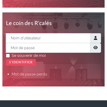
Le coin des R'calés
Nom d'utilisateur
Mot de passe
Show
Se souvenir de moi
S'IDENTIFIER
Mot de passe perdu