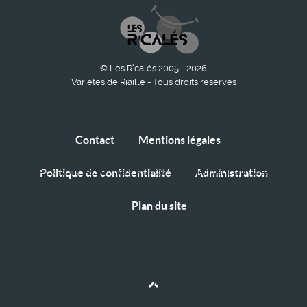
© Les R'calés 2005 - 2026
Variétés de Riaillé - Tous droits réservés
Avec ou sans cookies ?
Contact
Mentions légales
Nous utilisons des cookies sur notre site web. Certains
d’entre eux sont essentiels au fonctionnement du site et
Politique de confidentialité
Administration
d’autres nous aident à améliorer ce site et l’expérience
Plan du site
utilisateur (cookies traceurs). Vous pouvez décider vous-
même si vous autorisez ou non ces cookies. Merci de noter
que, si vous les rejetez, vous risquez de ne pas pouvoir
utiliser l’ensemble des fonctionnalités du site.