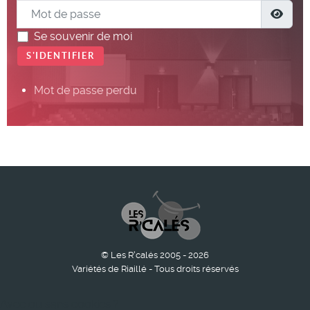
Mot de passe
Show
Se souvenir de moi
S'IDENTIFIER
Mot de passe perdu
© Les R'calés 2005 - 2026
Variétés de Riaillé - Tous droits réservés
Avec ou sans cookies ?