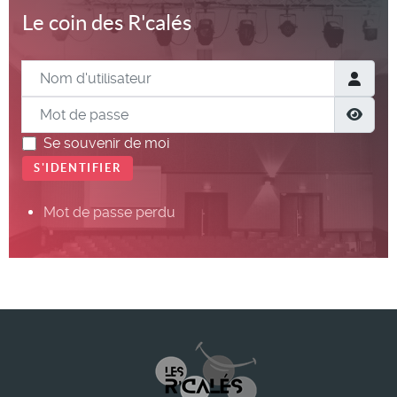
Le coin des R'calés
Nom d'utilisateur
Mot de passe
Show
Se souvenir de moi
S'IDENTIFIER
Mot de passe perdu