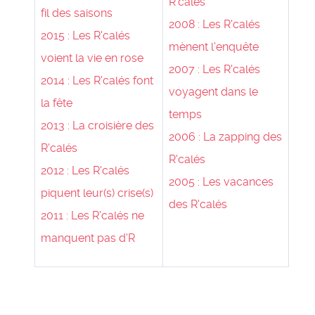
R'calés
fil des saisons
2008 : Les R'calés
2015 : Les R'calés
mènent l'enquête
voient la vie en rose
2007 : Les R'calés
2014 : Les R'calés font
voyagent dans le
la fête
temps
2013 : La croisière des
2006 : La zapping des
R'calés
R'calés
2012 : Les R'calés
2005 : Les vacances
piquent leur(s) crise(s)
des R'calés
2011 : Les R'calés ne
manquent pas d'R