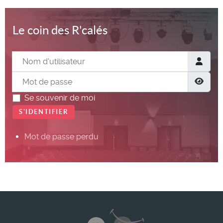
Le coin des R'calés
Nom d'utilisateur
Mot de passe
Show
Se souvenir de moi
S'IDENTIFIER
Mot de passe perdu