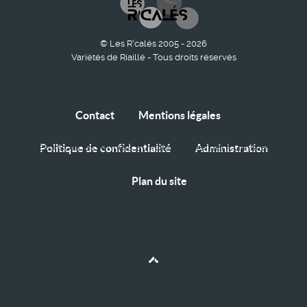
© Les R'calés 2005 - 2026
Variétés de Riaillé - Tous droits réservés
Avec ou sans cookies ?
Contact
Mentions légales
Nous utilisons des cookies sur notre site web. Certains
d’entre eux sont essentiels au fonctionnement du site et
Politique de confidentialité
Administration
d’autres nous aident à améliorer ce site et l’expérience
Plan du site
utilisateur (cookies traceurs). Vous pouvez décider vous-
même si vous autorisez ou non ces cookies. Merci de noter
que, si vous les rejetez, vous risquez de ne pas pouvoir
utiliser l’ensemble des fonctionnalités du site.
Ok
Je refuse