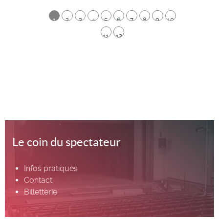
1
2
3
4
5
6
7
8
9
10
11
12
Le coin du spectateur
Infos pratiques
Contact
Billetterie